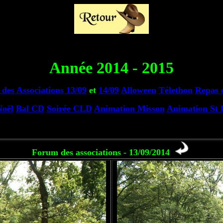
Année 2014 - 2015
des Associations 13/09
et
14/09
Alloween
Télethon
Repas 
Noël
Bal CD
Soirée CLD
Animation Misson
Animation St 
Forum des associations - 13/09/2014